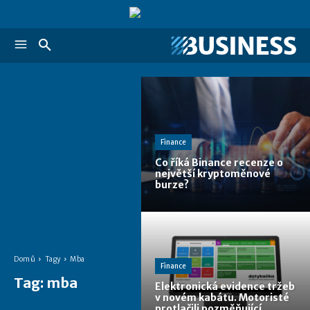
Finance
Co říká Binance recenze o
největší kryptoměnové
burze?
Domů
Tagy
Mba
Finance
Tag:
mba
Elektronická evidence tržeb
v novém kabátu. Motoristé
protlačili pozměňující