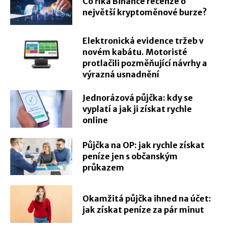
Co říká Binance recenze o
největší kryptoměnové burze?
Elektronická evidence tržeb v
novém kabátu. Motoristé
protlačili pozměňující návrhy a
výrazná usnadnění
Jednorázová půjčka: kdy se
vyplatí a jak ji získat rychle
online
Půjčka na OP: jak rychle získat
peníze jen s občanským
průkazem
Okamžitá půjčka ihned na účet:
jak získat peníze za pár minut