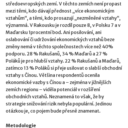
středoevropských zemí. V těchto zemích není propast
mezi těmi, kdo dávají přednost „více ekonomickým
vztahům“, a těmi, kdo prosazují „nezměněné vztahy“,
významná. V Rakousku je rozdíl pouze 8, v Polsku 7 a v
Maďarsku 1procentní bod. Ani posilování, ani
oslabování či udržování ekonomických vztahů beze
změny nemá v těchto společnostech více než 40%
podporu. 28 % Rakušanů, 34 % Maďarů a 27 %
Poláků je pro hlubší vztahy. 22 % Rakušanů a Maďarů,
zatímco 13 % Poláků si přeje usilovat o slabší obchodní
vztahy s Čínou. Většina respondentů ocenila
ekonomické vazby s Čínou a – zejména v jižnějších
zemích regionu – viděla potenciál v rozšíření
obchodních vztahů. Neznamená to však, že by
strategie snižování rizik nebyla populární. Jedinou
otázkou je, co pojem bude přesně znamenat.
Metodologie