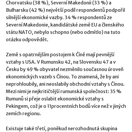
Chorvatsku (38 %), Severní Makedonii (33 %) a
Bulharsku (42 %) největší podíl respondentů podpořil
silnější ekonomické vazby. 34 % respondentů ze
Severní Makedonie, kandidátské země EU a členského
státu NATO, nebylo schopno (nebo odmítlo) na tuto
otázku odpovědět.
Země s opatrnějším postojem k Číně mají pevnější
vztahy s USA. V Rumunsku 42, na Slovensku 47 a v
Česku by 49 % obyvatel nezměnilo současnou úroveň
ekonomických vazeb s Čínou. To znamená, že by ani
neprohloubily, ani neoslabily obchodní vztahy s Čínou.
Mezi nimi je nejkritičtější rumunská společnost: 35 %
Rumunů si přeje oslabit ekonomické vztahy s
Pekingem, což je o 11procentních bodů více než v jiných
zemích regionu.
Existuje také třetí, poněkud nerozhodnutá skupina