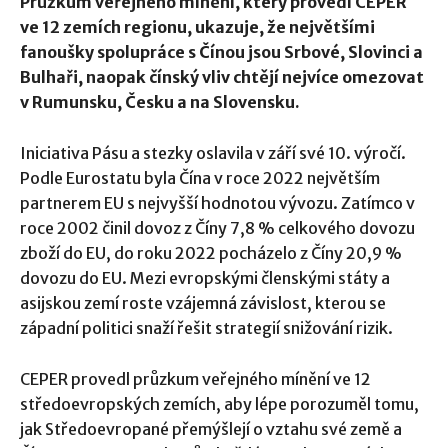
Průzkum veřejného mínění, který provedl CEPER
ve 12 zemích regionu, ukazuje, že největšími
fanoušky spolupráce s Čínou jsou Srbové, Slovinci a
Bulhaři, naopak čínský vliv chtějí nejvíce omezovat
v Rumunsku, Česku a na Slovensku.
Iniciativa Pásu a stezky oslavila v září své 10. výročí.
Podle Eurostatu byla Čína v roce 2022 největším
partnerem EU s nejvyšší hodnotou vývozu. Zatímco v
roce 2002 činil dovoz z Číny 7,8 % celkového dovozu
zboží do EU, do roku 2022 pocházelo z Číny 20,9 %
dovozu do EU. Mezi evropskými členskými státy a
asijskou zemí roste vzájemná závislost, kterou se
západní politici snaží řešit strategií snižování rizik.
CEPER provedl průzkum veřejného mínění ve 12
středoevropských zemích, aby lépe porozuměl tomu,
jak Středoevropané přemýšlejí o vztahu své země a