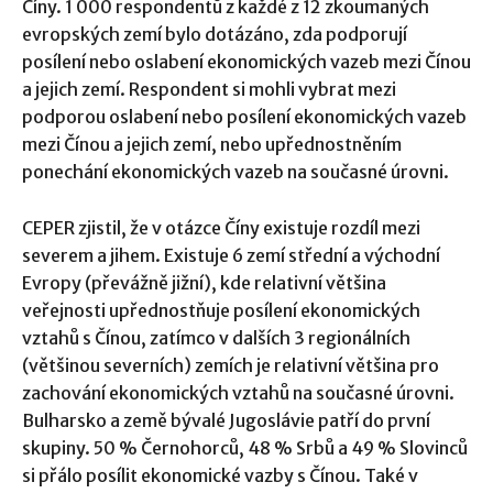
Číny. 1 000 respondentů z každé z 12 zkoumaných
evropských zemí bylo dotázáno, zda podporují
posílení nebo oslabení ekonomických vazeb mezi Čínou
a jejich zemí. Respondent si mohli vybrat mezi
podporou oslabení nebo posílení ekonomických vazeb
mezi Čínou a jejich zemí, nebo upřednostněním
ponechání ekonomických vazeb na současné úrovni.
CEPER zjistil, že v otázce Číny existuje rozdíl mezi
severem a jihem. Existuje 6 zemí střední a východní
Evropy (převážně jižní), kde relativní většina
veřejnosti upřednostňuje posílení ekonomických
vztahů s Čínou, zatímco v dalších 3 regionálních
(většinou severních) zemích je relativní většina pro
zachování ekonomických vztahů na současné úrovni.
Bulharsko a země bývalé Jugoslávie patří do první
skupiny. 50 % Černohorců, 48 % Srbů a 49 % Slovinců
si přálo posílit ekonomické vazby s Čínou. Také v