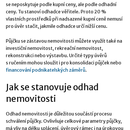
se neposkytuje podle kupní ceny, ale podle odhadní
ceny. Tu stanoví odhadce věřitele. Proto 20 %
vlastních prostředků při nadsazené kupní ceně nemusí
pro úvěr stačit, jakmile odhadce určí nižší cenu.
Půjčku se zástavou nemovitosti můžete využít také na
investiční nemovitost, rekreační nemovitost,
rekonstrukci nebo výstavbu. Určité typy úvěrů
s ručením mohou sloužit i pro konsolidaci půjček nebo
financování podnikatelských záměrů
.
Jak se stanovuje odhad
nemovitosti
Odhad nemovitosti je důležitou součástí procesu
schválení půjčky. Ovlivňuje celkové parametry půjčky,
má vliv na délku splácení, úvěrový rámec i na úrokovou