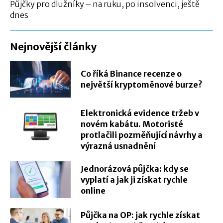
Půjčky pro dlužníky – na ruku, po insolvenci, ještě
dnes
Nejnovější články
Co říká Binance recenze o
největší kryptoměnové burze?
Elektronická evidence tržeb v
novém kabátu. Motoristé
protlačili pozměňující návrhy a
výrazná usnadnění
Jednorázová půjčka: kdy se
vyplatí a jak ji získat rychle
online
Půjčka na OP: jak rychle získat