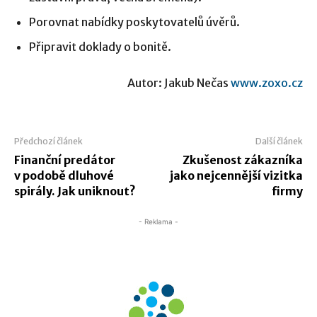
Porovnat nabídky poskytovatelů úvěrů.
Připravit doklady o bonitě.
Autor: Jakub Nečas
www.zoxo.cz
Předchozí článek
Další článek
Finanční predátor
Zkušenost zákazníka
v podobě dluhové
jako nejcennější vizitka
spirály. Jak uniknout?
firmy
- Reklama -