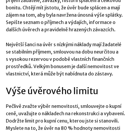
příjem žadatele, závazky, historii splácení a celkovou
bonitu. Chtějí mít jistotu, že úvěr bude splácen a mají
zájem na tom, aby byla navržena únosná výše splátky.
Sepište seznam o příjmech a výdajích, informace o
dalších úvěrech a pravidelně hrazených závazcích.
Největší šanci na úvěr s nízkými náklady mají žadatelé
se stabilním příjmem, smlouvou na dobu neurčitou a
s vysokou rezervou v podobě vlastních finančních
prostředků. Velkým bonusem je další nemovitost ve
vlastnictví, která může být nabídnuta do zástavy.
Výše úvěrového limitu
Pečlivě zvažte výběr nemovitosti, smlouvejte o kupní
ceně, uvažujte o nákladech na rekonstrukci a vybavení.
Dodržte limit pro kupní cenu, kterou jste si stanovili.
Myslete na to, že úvěr na 80 % hodnoty nemovitosti