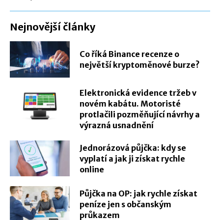
Nejnovější články
Co říká Binance recenze o
největší kryptoměnové burze?
Elektronická evidence tržeb v
novém kabátu. Motoristé
protlačili pozměňující návrhy a
výrazná usnadnění
Jednorázová půjčka: kdy se
vyplatí a jak ji získat rychle
online
Půjčka na OP: jak rychle získat
peníze jen s občanským
průkazem