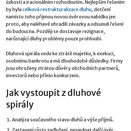
úzkosti a iracionálním rozhodnutím. Nejlepším řešením
by byla
celková restrukturalizace dluhu
, dotčení
namísto toho přijmou novou úvěrovou nabídku jen
proto, aby naléhavě uhradili závazky a odsunuli řešení
do budoucna. Později se dostavuje rezignace,
narůstající dluhy problémy pouze prohloubí.
Dluhová spirála vede ke ztrátě majetku, k exekuci,
osobnímu bankrotu a má dlouhodobé důsledky. Firmy
jsou ohroženy ztrátou důvěry obchodních partnerů,
investorů nebo přímo konkurzem.
Jak vystoupit z dluhové
spirály
Analýza současného stavu dluhů a výše příjmů.
Zastavení růstu zadlužení, nesjednat další úvěr.