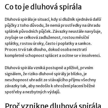
Co to je dluhová spirála
Dluhová spirála je situací, kdy si dlužník sjednává další
půjčky z toho důvodu, že nemá prostředky na úhradu
splátek původních půjček. Závazky neustále navyšuje,
zvyšuje se celková zadluženost, rostou měsíční
splátky, rostou úroky, často i poplatky a sankce.
Proces trvá tak dlouho, dokud osoba neztratí
kompletně schopnost splácet a ocitne se v insolvenci.
Dluhová spirála vzniká postupně a plíživě, prvním
signálem, že riziko dluhové spirály je blízko, je
neschopnost uhradit ze stávajícího příjmu všechny
závazky tak, aby nedošlo k ohrožení placení běžné
spotřeby a nezbytných výdajů.
Proč vznikne dluhová spirála