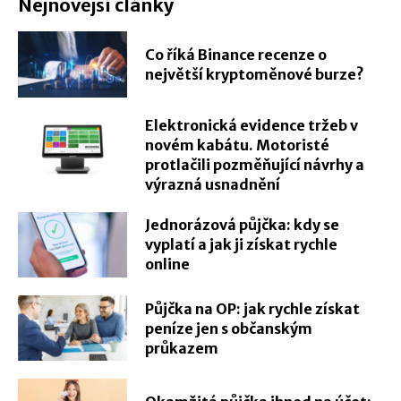
Nejnovější články
Co říká Binance recenze o
největší kryptoměnové burze?
Elektronická evidence tržeb v
novém kabátu. Motoristé
protlačili pozměňující návrhy a
výrazná usnadnění
Jednorázová půjčka: kdy se
vyplatí a jak ji získat rychle
online
Půjčka na OP: jak rychle získat
peníze jen s občanským
průkazem