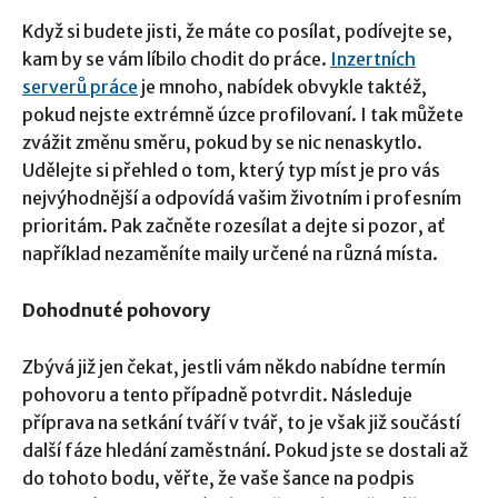
Když si budete jisti, že máte co posílat, podívejte se,
kam by se vám líbilo chodit do práce.
Inzertn
í
ch
server
ů práce
je mnoho, nabídek obvykle taktéž,
pokud nejste extrémně úzce profilovaní. I tak můžete
zvážit změnu směru, pokud by se nic nenaskytlo.
Udělejte si přehled o tom, který typ míst je pro vás
nejvýhodnější a odpovídá vašim životním i profesním
prioritám. Pak začněte rozesílat a dejte si pozor, ať
například nezaměníte maily určené na různá místa.
Dohodnut
é
pohovory
Zbývá již jen čekat, jestli vám někdo nabídne termín
pohovoru a tento případně potvrdit. Následuje
příprava na setkání tváří v tvář, to je však již součástí
další fáze hledání zaměstnání. Pokud jste se dostali až
do tohoto bodu, věřte, že vaše šance na podpis