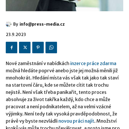
By
info@press-media.cz
23.9.2023
Nové zaměstnání v nabídkách
inzerce práce zdarma
možná hledáte poprvé anebo jste jej možná měnili již
mnohokrát. Hledání místa vás však tak jako tak staví
na startovní čáru, kde se můžete cítit tak trochu
nejistě. Není však třeba panikařit, tento proces
absolvuje za život takřka každý, kdo chce a může
pracovat a není podnikatelem, až na velmi vzácné
výjimky. Není tedy tak vysoká pravděpodobnost, že
právě vy byste nezvládli
novou práci najít
. Množství
kroků vás může trochu převálcovat, a proto jsme pro