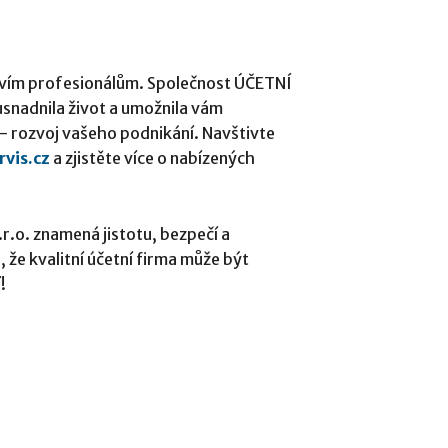
ctvím profesionálům. Společnost ÚČETNÍ
 usnadnila život a umožnila vám
é – rozvoj vašeho podnikání. Navštivte
vis.cz
a zjistěte více o nabízených
.r.o. znamená jistotu, bezpečí a
 že kvalitní účetní firma může být
!