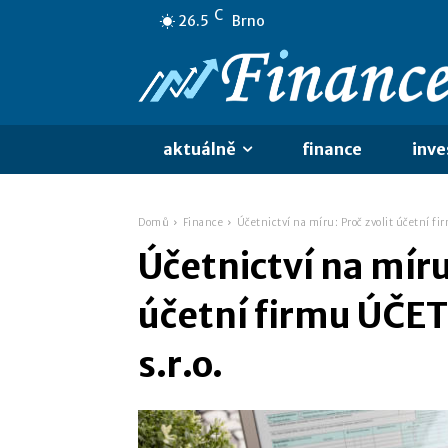
C
26.5
Brno
aktuálně
finance
inve
Domů
Finance
Účetnictví na míru: Proč zvolit účetní fi
Účetnictví na míru
účetní firmu ÚČET
s.r.o.