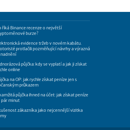
 říká Binance recenze o největší
ryptoměnové burze?
ektronická evidence tržeb v novém kabátu.
toristé protlačili pozměňující návrhy a výrazná
snadnění
dnorázová půjčka: kdy se vyplatí a jak ji získat
chle online
jčka na OP: jak rychle získat peníze jen s
bčanským průkazem
amžitá půjčka ihned na účet: jak získat peníze
 pár minut
ušenost zákazníka jako nejcennější vizitka
irmy