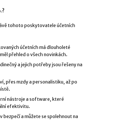
o.?
rávě tohoto poskytovatele účetních
ikovaných účetních má dlouholeté
 měl přehled o všech novinkách.
jedinečný a jejich potřeby jsou řešeny na
ví, přes mzdy a personalistiku, až po
ístě.
rní nástroje a software, které
lní efektivitu.
u v bezpečí a můžete se spolehnout na