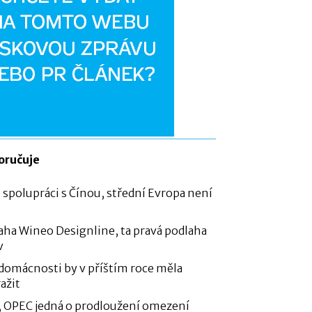
oručuje
 spolupráci s Čínou, střední Evropa není
aha Wineo Designline, ta pravá podlaha
v
 domácnosti by v příštím roce měla
ažit
, OPEC jedná o prodloužení omezení