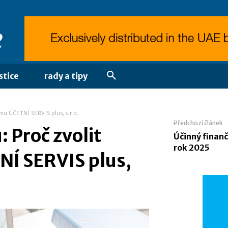
stice
rady a tipy
rmu ÚČETNÍ SERVIS plus, s.r.o.
Předchozí článek
: Proč zvolit
Účinný finanč
rok 2025
NÍ SERVIS plus,