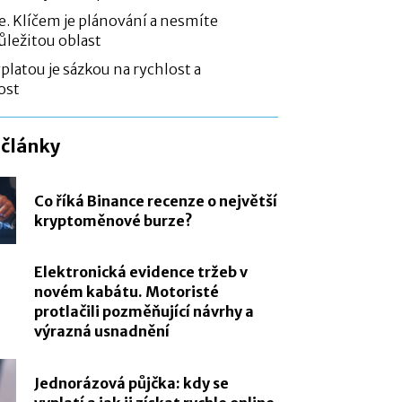
e. Klíčem je plánování a nesmíte
ležitou oblast
platou je sázkou na rychlost a
ost
 články
Co říká Binance recenze o největší
kryptoměnové burze?
Elektronická evidence tržeb v
novém kabátu. Motoristé
protlačili pozměňující návrhy a
výrazná usnadnění
Jednorázová půjčka: kdy se