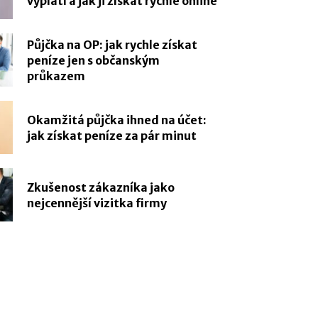
vyplatí a jak ji získat rychle online
Půjčka na OP: jak rychle získat
peníze jen s občanským
průkazem
Okamžitá půjčka ihned na účet:
jak získat peníze za pár minut
Zkušenost zákazníka jako
nejcennější vizitka firmy