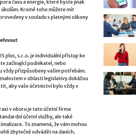
pora času a energie, které byste jinak
m úkolům. Kromě toho můžete mít
 provedeny v souladu s platnými zákony
lehnout
plus, s.r.o. je individuální přístup ke
te začínající podnikatel, nebo
jsou vždy přizpůsobeny vašim potřebám.
nalostem v oblasti legislativy dokážou
it, aby vaše účetnictví bylo vždy v
xi v oboru je tato účetní firma
andardní účetní služby, ale také
ptimalizace. To znamená, že vám mohou
mohli zbytečně odvádět na daních.