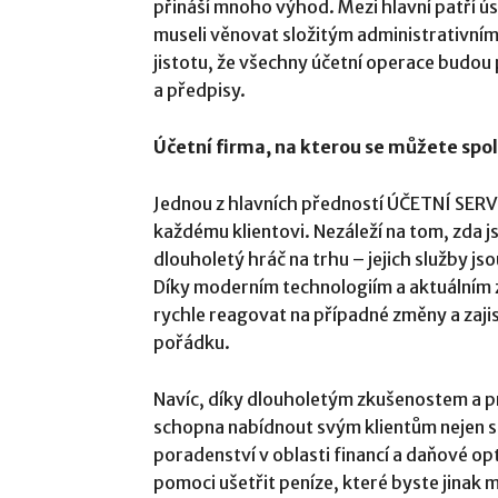
přináší mnoho výhod. Mezi hlavní patří ús
museli věnovat složitým administrativní
jistotu, že všechny účetní operace budou
a předpisy.
Účetní firma, na kterou se můžete spo
Jednou z hlavních předností ÚČETNÍ SERVIS 
každému klientovi. Nezáleží na tom, zda js
dlouholetý hráč na trhu – jejich služby 
Díky moderním technologiím a aktuálním z
rychle reagovat na případné změny a zajist
pořádku.
Navíc, díky dlouholetým zkušenostem a pra
schopna nabídnout svým klientům nejen st
poradenství v oblasti financí a daňové o
pomoci ušetřit peníze, které byste jinak 