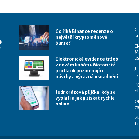
Co
Co říká Binance recenze o
k
největší kryptoměnové
burze?
El
Mo
u
Elektronická evidence tržeb
v novém kabátu. Motoristé
Je
protlačili pozměňující
ry
návrhy a výrazná usnadnění
Pů
o
Jednorázová půjčka: kdy se
vyplatí a jak ji získat rychle
Ok
online
za
Zk
f