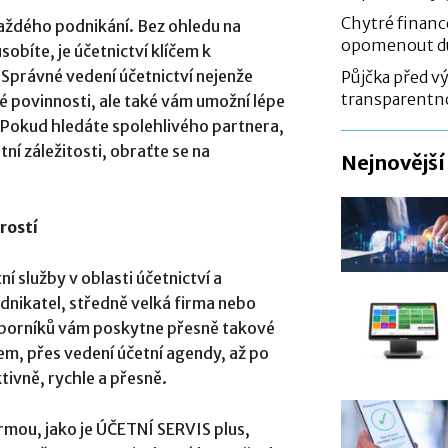
Chytré financ
každého podnikání. Bez ohledu na
opomenout dů
obíte, je účetnictví klíčem k
Správné vedení účetnictví nejenže
Půjčka před vý
transparentn
né povinnosti, ale také vám umožní lépe
 Pokud hledáte spolehlivého partnera,
í záležitosti, obraťte se na
Nejnovější
rostí
í služby v oblasti účetnictví a
dnikatel, středně velká firma nebo
dborníků vám poskytne přesně takové
rem, přes vedení účetní agendy, až po
tivně, rychle a přesně.
irmou, jako je ÚČETNÍ SERVIS plus,