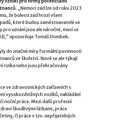
y vznikl pro firmy potenciální
stnanců.
„Nemoci zad lze od roku 2023
mu, že bolesti zad hrozí všem
ípadů, které budou zaměstnavatelé se
y pro uznání jsou ale náročné, musí se
átěží,“ upozorňuje Tomáš Dombek.
ly do značné míry formální povinností
nanců ve školství. Nově se ale týkají
sní rizika nebo jsou překračovány
áce ve zdravotnických zařízeních s
zení vysokozdvižných vozíků, nakládání
či noční práce. Mezi další profesní
 zdraví škodlivými látkami, práce
etiny, či práce v tzv. nepřijatelných