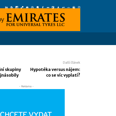
Další článek
ční skupiny
Hypotéka versus nájem:
jnásobily
co se víc vyplatí?
- Reklama -