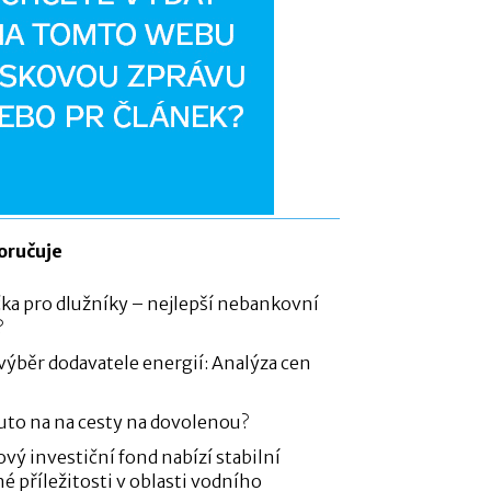
oručuje
ka pro dlužníky – nejlepší nebankovní
?
 výběr dodavatele energií: Analýza cen
auto na na cesty na dovolenou?
ý investiční fond nabízí stabilní
é příležitosti v oblasti vodního