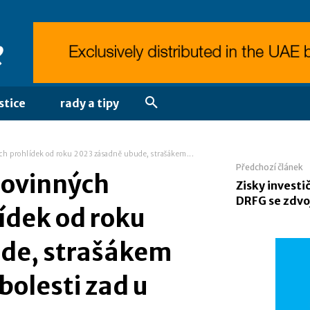
stice
rady a tipy
ch prohlídek od roku 2023 zásadně ubude, strašákem...
Předchozí článek
povinných
Zisky investi
DRFG se zdvo
ídek od roku
de, strašákem
bolesti zad u