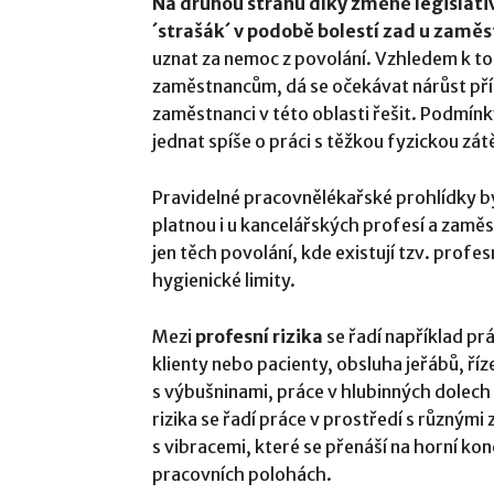
Na druhou stranu díky změně legislativ
´strašák´ v podobě bolestí zad u zamě
uznat za nemoc z povolání. Vzhledem k to
zaměstnancům, dá se očekávat nárůst př
zaměstnanci v této oblasti řešit. Podmínk
jednat spíše o práci s těžkou fyzickou z
Pravidelné pracovnělékařské prohlídky by
platnou i u kancelářských profesí a zaměst
jen těch povolání, kde existují tzv. profe
hygienické limity.
Mezi
profesní rizika
se řadí například pr
klienty nebo pacienty, obsluha jeřábů, ří
s výbušninami, práce v hlubinných dolech 
rizika se řadí práce v prostředí s různými
s vibracemi, které se přenáší na horní konč
pracovních polohách.