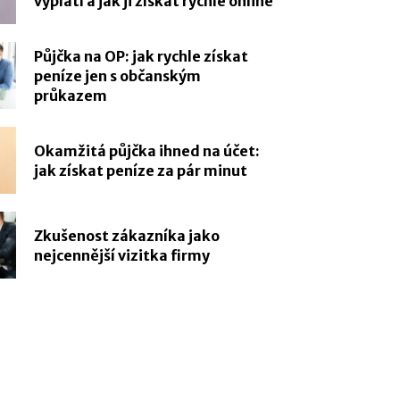
vyplatí a jak ji získat rychle online
Půjčka na OP: jak rychle získat
peníze jen s občanským
průkazem
Okamžitá půjčka ihned na účet:
jak získat peníze za pár minut
Zkušenost zákazníka jako
nejcennější vizitka firmy