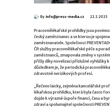
By
info@press-media.cz
22.2.2023
Pracovnělékařské prohlídky jsou povinno
český zaměstnanec a se kterou je spojen
zaměstnavatele. Společnost PREVENTADO
ČR služby pracovnělékařské péče a porade
zaměstnanců, zmapovala změny v systému
přišly díky novelizaci příslušné vyhlášky 
důsledkem je, že periodická pracovněléka
zdravotně nerizikových profesí.
„Řečeno laicky, zejména kancelářské pro
lékařskou prohlídku, která byla často for
dojde k výrazné úspoře financí, času a by
zdraví a spolumajitel společnosti PRE