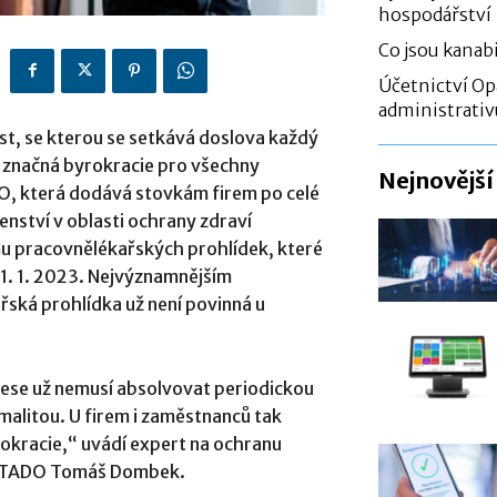
hospodářství
Co jsou kanabi
Účetnictví Opa
administrativ
st, se kterou se setkává doslova každý
a značná byrokracie pro všechny
Nejnovější
, která dodává stovkám firem po celé
nství v oblasti ochrany zdraví
 pracovnělékařských prohlídek, které
k 1. 1. 2023. Nejvýznamnějším
řská prohlídka už není povinná u
fese už nemusí absolvovat periodickou
malitou. U firem i zaměstnanců tak
rokracie,“ uvádí expert na ochranu
VENTADO Tomáš Dombek.