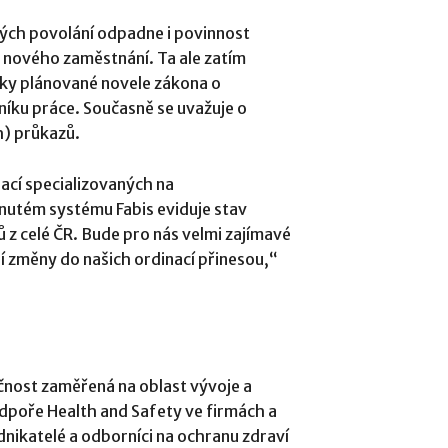
vých povolání odpadne i povinnost
o nového zaměstnání. Ta ale zatím
díky plánované novele zákona o
níku práce. Současně se uvažuje o
h) průkazů.
ací specializovaných na
nutém systému Fabis eviduje stav
ů z celé ČR. Bude pro nás velmi zajímavé
ní změny do našich ordinací přinesou,“
čnost zaměřená na oblast vývoje a
dpoře Health and Safety ve firmách a
podnikatelé a odborníci na ochranu zdraví