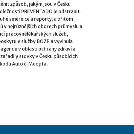
nit způsob, jakým jsou v Česku
společnosti PREVENTADO je odstranit
uhé směrnice a reporty, a přitom
ků v nejrůznějších oborech průmyslu a
cí pracovnělékařských služeb,
poskytuje služby BOZP a vyvinula
HR agendu v oblasti ochrany zdraví a
e zařadily stovky v Česku působících
 Škoda Auto či Meopta.