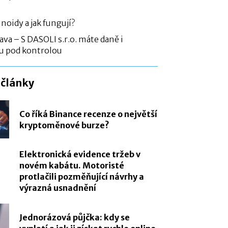
noidy a jak fungují?
va – S DASOLI s.r.o. máte daně i
u pod kontrolou
 články
Co říká Binance recenze o největší
kryptoměnové burze?
Elektronická evidence tržeb v
novém kabátu. Motoristé
protlačili pozměňující návrhy a
výrazná usnadnění
Jednorázová půjčka: kdy se