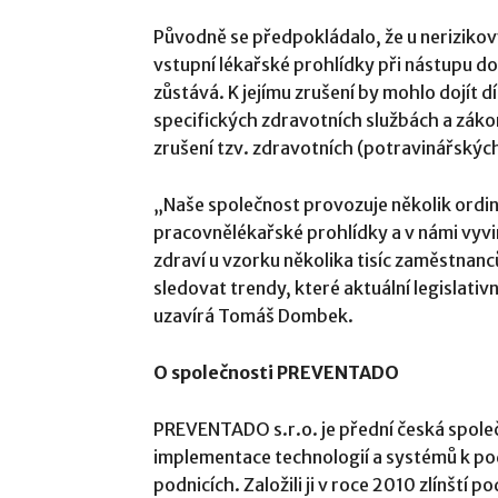
Původně se předpokládalo, že u neriziko
vstupní lékařské prohlídky při nástupu d
zůstává. K jejímu zrušení by mohlo dojít 
specifických zdravotních službách a záko
zrušení tzv. zdravotních (potravinářskýc
„Naše společnost provozuje několik ordin
pracovnělékařské prohlídky a v námi vyvi
zdraví u vzorku několika tisíc zaměstnanc
sledovat trendy, které aktuální legislativ
uzavírá Tomáš Dombek.
O společnosti PREVENTADO
PREVENTADO s.r.o. je přední česká spole
implementace technologií a systémů k po
podnicích. Založili ji v roce 2010 zlínští 