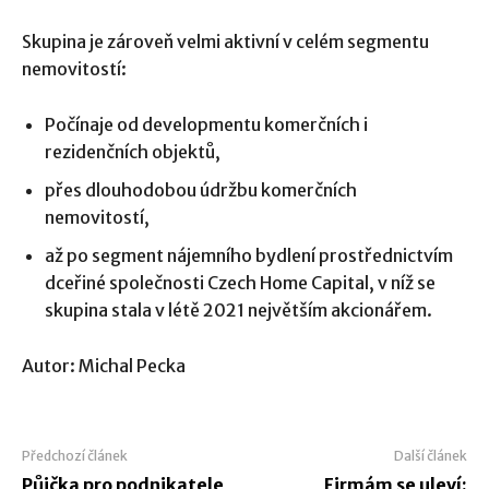
Skupina je zároveň velmi aktivní v celém segmentu
nemovitostí:
Počínaje od developmentu komerčních i
rezidenčních objektů,
přes dlouhodobou údržbu komerčních
nemovitostí,
až po segment nájemního bydlení prostřednictvím
dceřiné společnosti Czech Home Capital, v níž se
skupina stala v létě 2021 největším akcionářem.
Autor: Michal Pecka
Předchozí článek
Další článek
Půjčka pro podnikatele
Firmám se uleví: