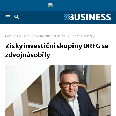
Domů
Aktuálně
Zisky investiční skupiny DRFG se zdvojnásobily
Zisky investiční skupiny DRFG se
zdvojnásobily