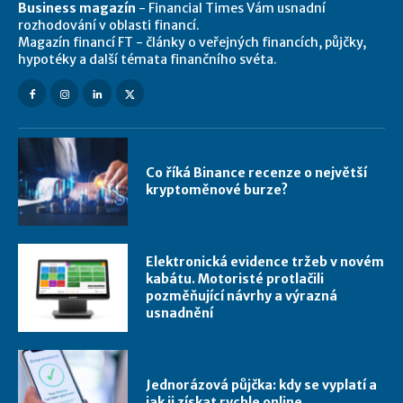
Business magazín
- Financial Times Vám usnadní
rozhodování v oblasti financí.
Magazín financí FT - články o veřejných financích, půjčky,
hypotéky a další témata finančního svéta.
Co říká Binance recenze o největší
kryptoměnové burze?
Elektronická evidence tržeb v novém
kabátu. Motoristé protlačili
pozměňující návrhy a výrazná
usnadnění
Jednorázová půjčka: kdy se vyplatí a
jak ji získat rychle online