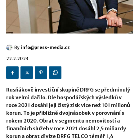
By
info@press-media.cz
22.2.2023
Rusňákově investiční skupině DRFG se předminulý
rok velmi dařilo. Dle hospodářských výsledků v
roce 2021 dosáhl její čistý zisk více než 101 milionů
korun. To je přibližně dvojnásobek v porovnání s
rokem 2020. Obrat v segmentu nemovitostí a
finančních služeb v roce 2021 dosáhl 2,5 miliardy
korun a obrat divize DRFG TELCO téměř 1,4