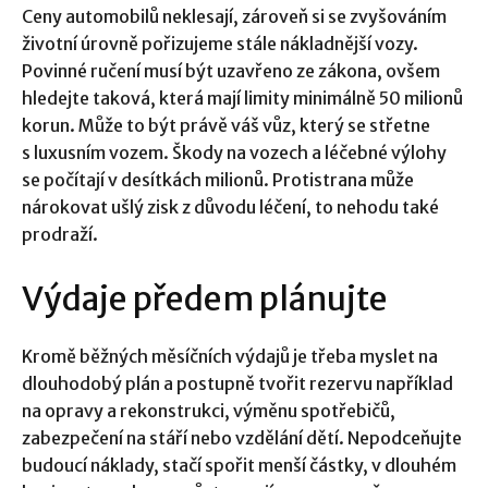
Ceny automobilů neklesají, zároveň si se zvyšováním
životní úrovně pořizujeme stále nákladnější vozy.
Povinné ručení musí být uzavřeno ze zákona, ovšem
hledejte taková, která mají limity minimálně 50 milionů
korun. Může to být právě váš vůz, který se střetne
s luxusním vozem. Škody na vozech a léčebné výlohy
se počítají v desítkách milionů. Protistrana může
nárokovat ušlý zisk z důvodu léčení, to nehodu také
prodraží.
Výdaje předem plánujte
Kromě běžných měsíčních výdajů je třeba myslet na
dlouhodobý plán a postupně tvořit rezervu například
na opravy a rekonstrukci, výměnu spotřebičů,
zabezpečení na stáří nebo vzdělání dětí. Nepodceňujte
budoucí náklady, stačí spořit menší částky, v dlouhém