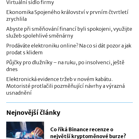
Virtuální sídlo firmy
Ekonomika Spojeného království v prvním čtvrtletí
zrychlila
Abyste při směňování financí byli spokojeni, využijte
služeb spolehlivé směnárny
Prodáváte elektroniku online? Na co si dát pozor a jak
prodat s klidem
Půjčky pro dlužníky – na ruku, po insolvenci, ještě
dnes
Elektronická evidence tržeb v novém kabátu.
Motoristé protlačili pozměňující návrhy a výrazná
usnadnění
Nejnovější články
Co říká Binance recenze o
největší kryptoměnové burze?