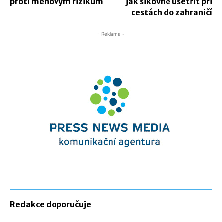
proti měnovým rizikům
jak šikovně ušetřit při
cestách do zahraničí
- Reklama -
Redakce doporučuje