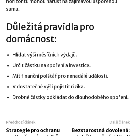
horizontu mohou narůst na zajímavou uspořenou
sumu.
Důležitá pravidla pro
domácnost:
Hlídat výši měsíčních výdajů.
Určit částku na spoření a investice.
Mít finanční polštář pro nenadálé události.
V dostatečné výši pojistit rizika.
Drobné částky odkládat do dlouhodobého spoření.
Předchozí článek
Další článek
Strategie pro ochranu
Bezstarostná dovolená: