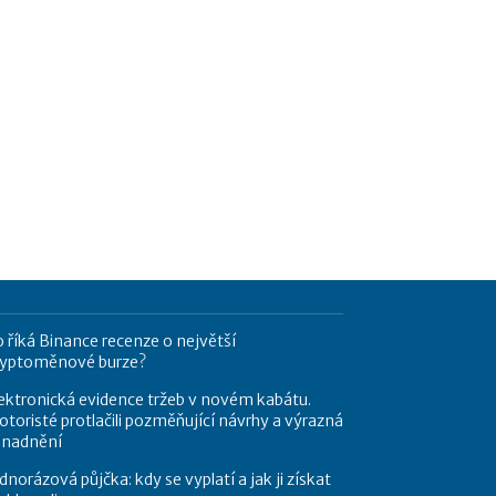
 říká Binance recenze o největší
ryptoměnové burze?
ektronická evidence tržeb v novém kabátu.
toristé protlačili pozměňující návrhy a výrazná
snadnění
dnorázová půjčka: kdy se vyplatí a jak ji získat