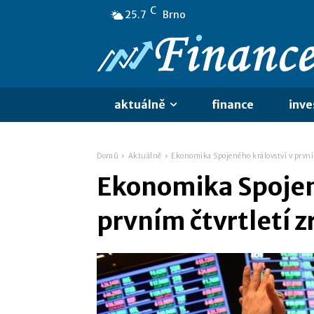
C
25.7
Brno
aktuálně
finance
inve
Domů
Aktuálně
Ekonomika Spojeného království v prvním
Ekonomika Spojen
prvním čtvrtletí z