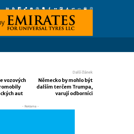
Další článek
ve vozových
Německo by mohlo být
tromobily
dalším terčem Trumpa,
ických aut
varují odborníci
- Reklama -