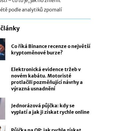
sti – co to je, jak ho změnit
étě podle analytiků zpomalí
 články
Co říká Binance recenze o největší
kryptoměnové burze?
Elektronická evidence tržeb v
novém kabátu. Motoristé
protlačili pozměňující návrhy a
výrazná usnadnění
Jednorázová půjčka: kdy se
vyplatí a jak ji získat rychle online
Půjčka na OP: jak rychle získat