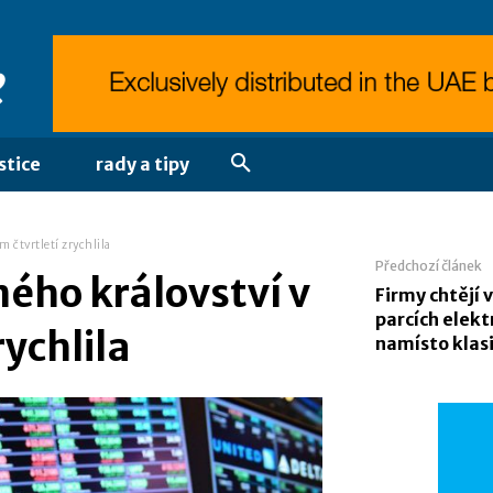
stice
rady a tipy
 čtvrtletí zrychlila
Předchozí článek
ého království v
Firmy chtějí 
parcích elek
rychlila
namísto klas