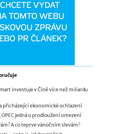
oručuje
art investuje v Číně více než miliardu
na přicházející ekonomické ochlazení
, OPEC jedná o prodloužení omezení
vám? A co teprve vánočním slevám?