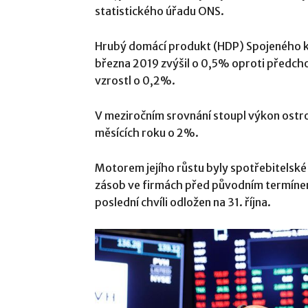
statistického úřadu ONS.
Hrubý domácí produkt (HDP) Spojeného kr
března 2019 zvýšil o 0,5% oproti předcho
vzrostl o 0,2%.
V meziročním srovnání stoupl výkon ostr
měsících roku o 2%.
Motorem jejího růstu byly spotřebitelské
zásob ve firmách před původním termínem
poslední chvíli odložen na 31. října.