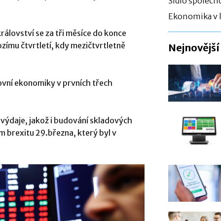
Sídlo společno
Ekonomika v l
álovství se za tři měsíce do konce
zímu čtvrtletí, kdy mezičtvrtletně
Nejnovější
ovní ekonomiky v prvních třech
 výdaje, jakož i budování skladových
 brexitu 29.března, který byl v