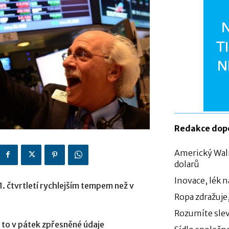
Redakce dop
Americký Walm
dolarů
Inovace, lék 
. čtvrtletí rychlejším tempem než v
Ropa zdražuje
Rozumíte sle
y to v pátek zpřesněné údaje