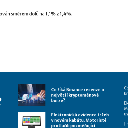
dován směrem dolů na 1,1% z 1,4%.
Co
Co říká Binance recenze o
k
největší kryptoměnové
burze?
El
Mo
u
Elektronická evidence tržeb
v novém kabátu. Motoristé
Je
protlačili pozměňující