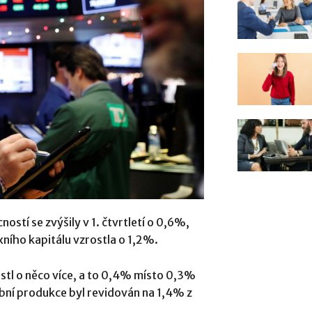
ostí se zvýšily v 1. čtvrtletí o 0,6%,
xního kapitálu vzrostla o 1,2%.
stl o něco více, a to 0,4% místo 0,3%
bní produkce byl revidován na 1,4% z