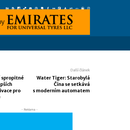
Další článek
í spropitné
Water Tiger: Starobylá
epších
Čína se setkává
ivace pro
s moderním automatem
e
- Reklama -