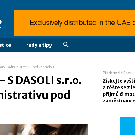
stice
rady a tipy
daně i administrativu pod kontrolou
Předchozí článek
 S DASOLI s.r.o.
Získejte vyšš
a těšte se z l
istrativu pod
příjmů či mot
zaměstnanc