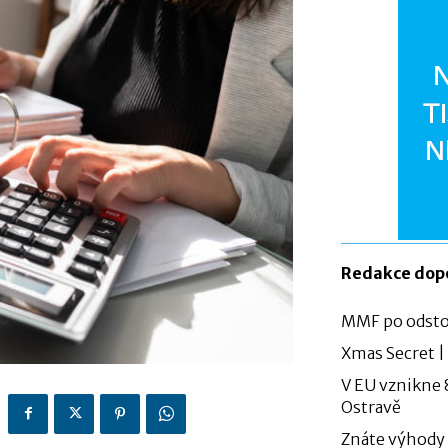
Redakce dop
MMF po odsto
Xmas Secret |
V EU vznikne 
Ostravě
Znáte výhody 