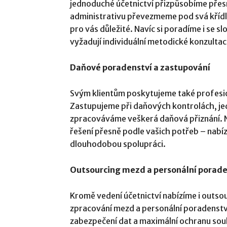
jednoduché účetnictví přizpůsobíme pře
administrativu převezmeme pod svá křídla
pro vás důležité. Navíc si poradíme i se sl
vyžadují individuální metodické konzultac
Daňové poradenství a zastupování
Svým klientům poskytujeme také profesi
Zastupujeme při daňových kontrolách, jedn
zpracováváme veškerá daňová přiznání. Na
řešení přesně podle vašich potřeb – nab
dlouhodobou spolupráci.
Outsourcing mezd a personální porade
Kromě vedení účetnictví nabízíme i outso
zpracování mezd a personální poradenst
zabezpečení dat a maximální ochranu souk