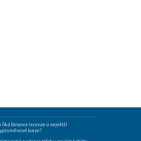
 říká Binance recenze o největší
ryptoměnové burze?