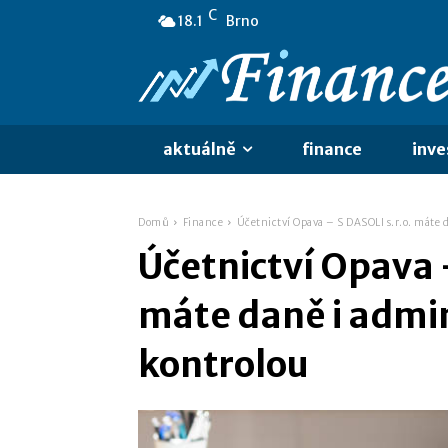
C
18.1
Brno
aktuálně
finance
inve
Domů
Finance
Účetnictví Opava – S DASOLI s.r.o. máte 
Účetnictví Opava –
máte daně i admin
kontrolou