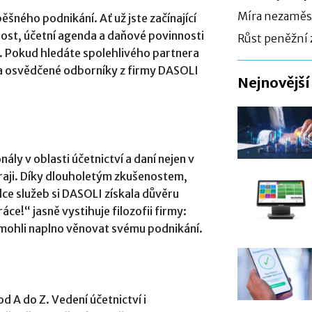
Míra nezaměst
ěšného podnikání. Ať už jste začínající
nost, účetní agenda a daňové povinnosti
Růst peněžní 
. Pokud hledáte spolehlivého partnera
 na osvědčené odborníky z firmy DASOLI
Nejnovější
ály v oblasti účetnictví a daní nejen v
raji. Díky dlouholetým zkušenostem,
ce služeb si DASOLI získala důvěru
ce!“ jasně vystihuje filozofii firmy:
e mohli naplno věnovat svému podnikání.
 A do Z. Vedení účetnictví i