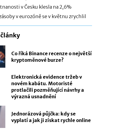
nanosti v Česku klesla na 2,6%
zásoby v eurozóně se v květnu zrychlil
 články
Co říká Binance recenze o největší
kryptoměnové burze?
Elektronická evidence tržeb v
novém kabátu. Motoristé
protlačili pozměňující návrhy a
výrazná usnadnění
Jednorázová půjčka: kdy se
vyplatí a jak ji získat rychle online