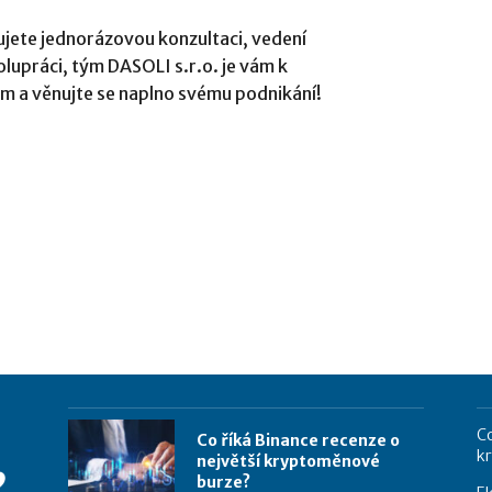
jete jednorázovou konzultaci, vedení
upráci, tým DASOLI s.r.o. je vám k
ům a věnujte se naplno svému podnikání!
Co
Co říká Binance recenze o
k
největší kryptoměnové
burze?