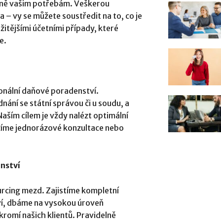
sně vašim potřebám. Veškerou
 – vy se můžete soustředit na to, co je
ožitějšími účetními případy, které
e.
onální daňové poradenství.
ání se státní správou či u soudu, a
ším cílem je vždy nalézt optimální
ízíme jednorázové konzultace nebo
nství
urcing mezd. Zajistíme kompletní
ví, dbáme na vysokou úroveň
romí našich klientů. Pravidelně