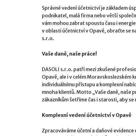
Správné vedení účetnictví je základem úsp
podnikatel, malá firma nebo větší společ
vám mohou zabrat spoustu času i energie
v oblasti účetnictví v Opavě, obraťte se
s.r.o.
Vaše daně, naše práce!
DASOLI s.r.o. patří mezi zkušené profesion
Opavě, ale i v celém Moravskoslezském k
individuálnímu přístupu a komplexní nabíd
mnoha klientů. Motto „Vaše daně, naše prá
zákazníkům šetříme čas i starosti, aby s
Komplexní vedení účetnictví v Opavě
Zpracováváme účetní a daňové evidence od