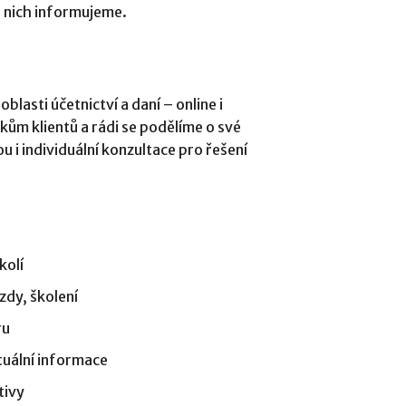
o nich informujeme.
blasti účetnictví a daní – online i
ům klientů a rádi se podělíme o své
u i individuální konzultace pro řešení
kolí
zdy, školení
ru
tuální informace
tivy