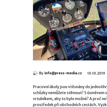
By
info@press-media.cz
10.10.2019
Pracovní úkoly jsou vtěsnány do jednotliv
schůzky nemůžete stihnout? S úsměvem si 
vrtulníkem, aby to bylo možné? A proč ne? 
prostředek při obchodních cestách. Vyzk