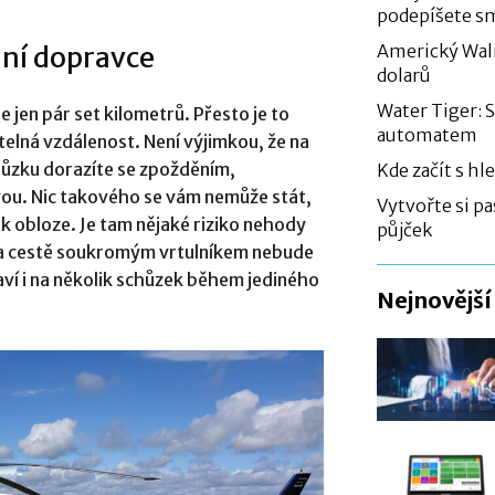
podepíšete s
lní dopravce
Americký Walm
dolarů
Water Tiger: 
e jen pár set kilometrů. Přesto je to
automatem
telná vzdálenost. Není výjimkou, že na
chůzku dorazíte se zpožděním,
Kde začít s h
vou. Nic takového se vám nemůže stát,
Vytvořte si pa
k obloze. Je tam nějaké riziko nehody
půjček
a cestě soukromým vrtulníkem nebude
ví i na několik schůzek během jediného
Nejnovější