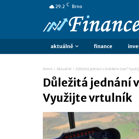
C
29.2
Brno
aktuálně
finance
inve
Domů
Aktuálně
Důležitá jednání v krátkém čase? Využij
Důležitá jednání 
Využijte vrtulník