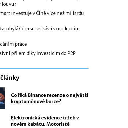
mlouvu?
art investuje v Číně více než miliardu
Starobylá Čína se setkává s moderním
ledáním práce
sivní příjem díky investicím do P2P
 články
Co říká Binance recenze o největší
kryptoměnové burze?
Elektronická evidence tržeb v
novém kabátu. Motoristé