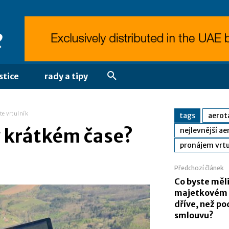
stice
rady a tipy
te vrtulník
tags
aerot
v krátkém čase?
nejlevnější ae
pronájem vrtu
Předchozí článek
Co byste měli
majetkovém p
dříve, než p
smlouvu?