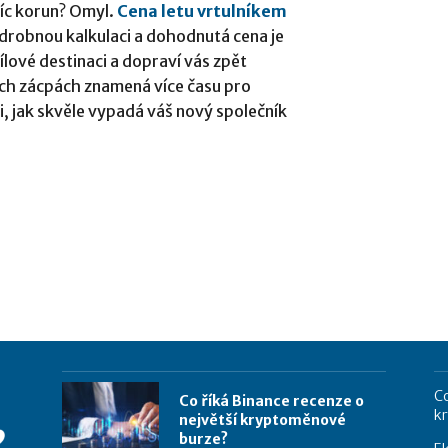
síc korun? Omyl.
Cena letu vrtulníkem
drobnou kalkulaci a dohodnutá cena je
ílové destinaci a dopraví vás zpět
ch zácpách znamená více času pro
, jak skvěle vypadá váš nový společník
Co
Co říká Binance recenze o
k
největší kryptoměnové
burze?