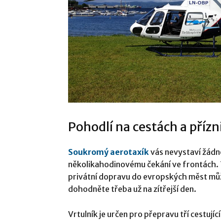
Pohodlí na cestách a přízn
Soukromý aerotaxík
vás nevystaví žádné
několikahodinovému čekání ve frontách. 
privátní dopravu do evropských měst můžet
dohodněte třeba už na zítřejší den.
Vrtulník je určen pro přepravu tří cestují