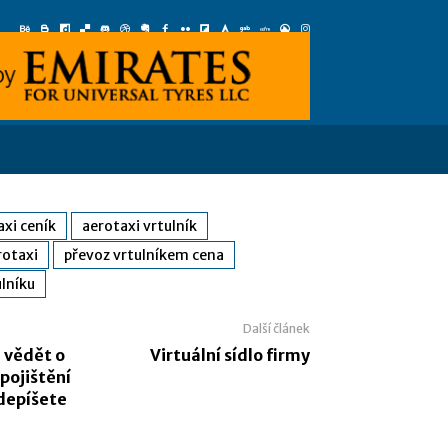
axi ceník
aerotaxi vrtulník
rotaxi
převoz vrtulníkem cena
lníku
Další článek
 vědět o
Virtuální sídlo firmy
ojištění
odepíšete