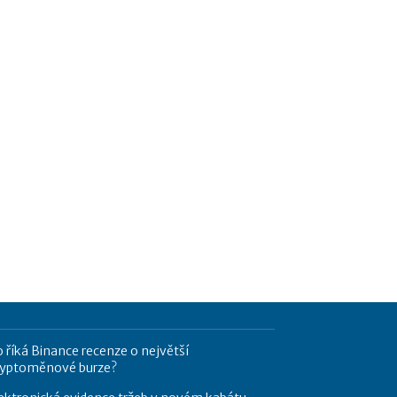
 říká Binance recenze o největší
ryptoměnové burze?