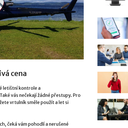
ivá cena
 letištní kontrole a
Také vás nečekají žádné přestupy. Pro
e vrtulník směle použít a let si
cích, čeká vám pohodlí a nerušené