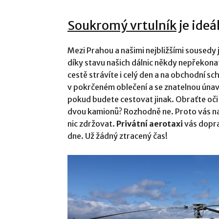
Soukromý vrtulník
je ideá
Mezi Prahou a našimi nejbližšími sousedy j
díky stavu našich dálnic někdy nepřekona
cestě strávíte i celý den a na obchodní s
v pokrčeném oblečení a se znatelnou úna
pokud budete cestovat jinak. Obraťte oči 
dvou kamionů? Rozhodně ne. Proto vás n
nic zdržovat.
Privátní aerotaxi
vás dopra
dne. Už žádný ztracený čas!