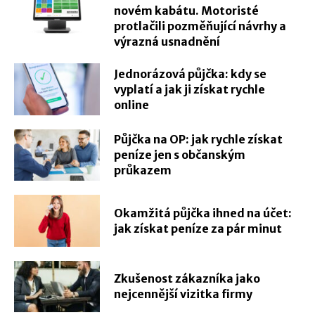
novém kabátu. Motoristé
protlačili pozměňující návrhy a
výrazná usnadnění
Jednorázová půjčka: kdy se
vyplatí a jak ji získat rychle
online
Půjčka na OP: jak rychle získat
peníze jen s občanským
průkazem
Okamžitá půjčka ihned na účet:
jak získat peníze za pár minut
Zkušenost zákazníka jako
nejcennější vizitka firmy