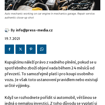
Auto mechanic working on car engine in mechanics garage. Repair service.
authentic close-up shot
By
info@press-media.cz
19.7.2021
Kupujícímu náleží právo z vadného plnění, pokud se u
spotřebního zboží objeví vada během 24 měsíců od
převzetí. To samozřejmě platí i pro koupi osobního
vozu. Je však toto ustanovení pravidlem nebo existují
určité výjimky.
Když se rozhodnete pořídit si automobil, většinou se
jedná o nemalou investici. Z toho důvodu se vyplatí si