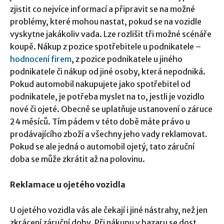
zjistit co nejvíce informací a připravit se na možné
problémy, které mohou nastat, pokud se na vozidle
vyskytne jakákoliv vada. Lze rozlišit tři možné scénáře
koupě. Nákup z pozice spotřebitele u podnikatele –
hodnocení firem
, z pozice podnikatele u jiného
podnikatele či nákup od jiné osoby, která nepodniká.
Pokud automobil nakupujete jako spotřebitel od
podnikatele, je potřeba myslet na to, jestli je vozidlo
nové či ojeté. Obecně se uplatňuje ustanovení o záruce
24 měsíců. Tím pádem v této době máte právo u
prodávajícího zboží a všechny jeho vady reklamovat.
Pokud se ale jedná o automobil ojetý, tato záruční
doba se může zkrátit až na polovinu.
Reklamace u
ojet
ého vozidla
U ojetého vozidla vás ale čekají i jiné nástrahy, než jen
zkrácení záruční doby. Při nákupu v bazaru se dost