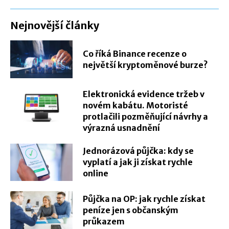
Nejnovější články
Co říká Binance recenze o
největší kryptoměnové burze?
Elektronická evidence tržeb v
novém kabátu. Motoristé
protlačili pozměňující návrhy a
výrazná usnadnění
Jednorázová půjčka: kdy se
vyplatí a jak ji získat rychle
online
Půjčka na OP: jak rychle získat
peníze jen s občanským
průkazem