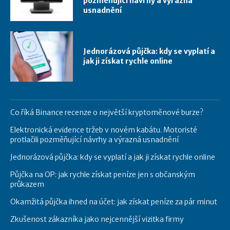
pozměňující návrhy a výrazná
usnadnění
Jednorázová půjčka: kdy se vyplatí a
jak ji získat rychle online
Co říká Binance recenze o největší kryptoměnové burze?
Elektronická evidence tržeb v novém kabátu. Motoristé
protlačili pozměňující návrhy a výrazná usnadnění
Jednorázová půjčka: kdy se vyplatí a jak ji získat rychle online
Půjčka na OP: jak rychle získat peníze jen s občanským
průkazem
Okamžitá půjčka ihned na účet: jak získat peníze za pár minut
Zkušenost zákazníka jako nejcennější vizitka firmy