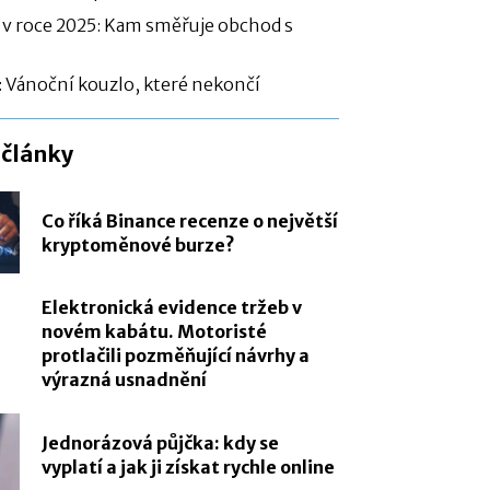
 v roce 2025: Kam směřuje obchod s
: Vánoční kouzlo, které nekončí
 články
Co říká Binance recenze o největší
kryptoměnové burze?
Elektronická evidence tržeb v
novém kabátu. Motoristé
protlačili pozměňující návrhy a
výrazná usnadnění
Jednorázová půjčka: kdy se
vyplatí a jak ji získat rychle online