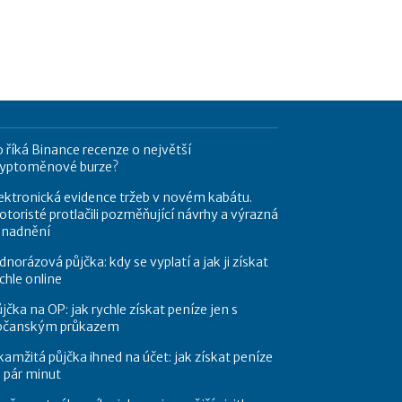
 říká Binance recenze o největší
ryptoměnové burze?
ektronická evidence tržeb v novém kabátu.
toristé protlačili pozměňující návrhy a výrazná
snadnění
dnorázová půjčka: kdy se vyplatí a jak ji získat
chle online
jčka na OP: jak rychle získat peníze jen s
bčanským průkazem
amžitá půjčka ihned na účet: jak získat peníze
 pár minut