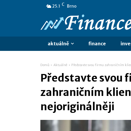
C
25.1
Brno
aktuálně
finance
inve
Domů
Aktuálně
Představte svou firmu zahraničním klie
Představte svou 
zahraničním klie
nejoriginálněji