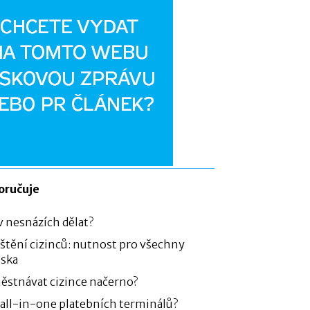
oručuje
v nesnázích dělat?
ištění cizinců: nutnost pro všechny
eska
městnávat cizince načerno?
all-in-one platebních terminálů?