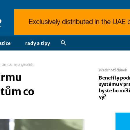
stice
rady a tipy
ntům co nejoriginálněji
Předchozí článek
firmu
Benefity pod
systému v pra
ntům co
byste ho měli
vy?