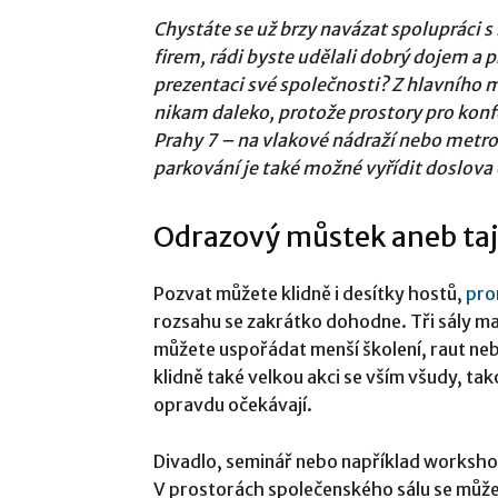
Chystáte se už brzy navázat spolupráci s
firem, rádi byste udělali dobrý dojem a 
prezentaci své společnosti? Z hlavního
nikam daleko, protože prostory pro konf
Prahy 7 – na vlakové nádraží nebo metr
parkování je také možné vyřídit doslova
Odrazový můstek aneb taje
Pozvat můžete klidně i desítky hostů,
pro
rozsahu se zakrátko dohodne. Tři sály ma
můžete uspořádat menší školení, raut neb
klidně také velkou akci se vším všudy, tak
opravdu očekávají.
Divadlo, seminář nebo například workshop
V prostorách společenského sálu se může 