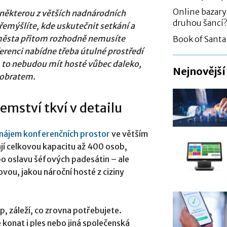
Online bazary
 některou z větších nadnárodních
druhou šancí?
přemýšlíte, kde uskutečnit setkání a
 města přitom rozhodně nemusíte
Book of Santa
erenci nabídne třeba útulné prostředí
o to nebudou mít hosté vůbec daleko,
Nejnovější
 obratem.
mství tkví v detailu
nájem konferenčních prostor
ve větším
jí celkovou kapacitu až 400 osob,
o oslavu šéfových padesátin – ale
ovou, jakou nároční hosté z ciziny
, záleží, co zrovna potřebujete.
konat i ples nebo jiná společenská