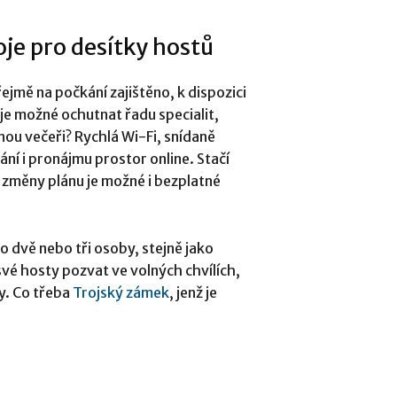
oje pro desítky hostů
jmě na počkání zajištěno, k dispozici
 je možné ochutnat řadu specialit,
ou večeři? Rychlá Wi-Fi, snídaně
í i pronájmu prostor online. Stačí
 změny plánu je možné i bezplatné
o dvě nebo tři osoby, stejně jako
své hosty pozvat ve volných chvílích,
y. Co třeba
Trojský zámek
, jenž je