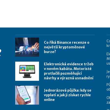
Co
Co říká Binance recenze o
k
největší kryptoměnové
burze?
El
Mo
u
Elektronická evidence tržeb
v novém kabátu. Motoristé
Je
protlačili pozměňující
ry
návrhy a výrazná usnadnění
Pů
o
Jednorázová půjčka: kdy se
vyplatí a jak ji získat rychle
Ok
online
za