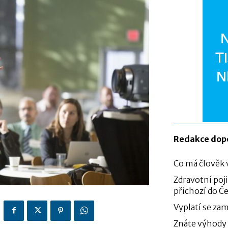
Redakce dop
Co má člověk 
Zdravotní poj
příchozí do Č
Vyplatí se za
Znáte výhody 