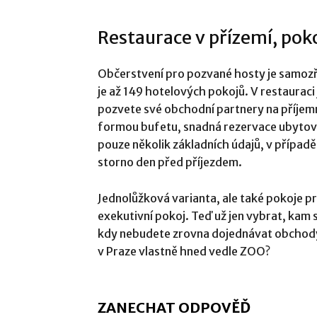
Restaurace v přízemí, pok
Občerstvení pro pozvané hosty je samozře
je až 149 hotelových pokojů. V restauraci
pozvete své obchodní partnery na příjemn
formou bufetu, snadná rezervace ubytován
pouze několik základních údajů, v případě
storno den před příjezdem.
Jednolůžková varianta, ale také pokoje pr
exekutivní pokoj. Teď už jen vybrat, kam 
kdy nebudete zrovna dojednávat obchod
v Praze vlastně hned vedle ZOO?
ZANECHAT ODPOVĚĎ