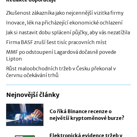
Zkušenost zákazníka jako nejcennější vizitka firmy
Inovace, lék na přicházející ekonomické ochlazení
Jak si nastavit dobu splácení půjčky, aby vás nezatížila
Firma BASF zruší šest tisíc pracovních míst
MMF po odstoupení Lagardová dočasně povede
Lipton
Růst maloobchodních tržeb v Česku překonal v
červnu očekávání trhů
Nejnovější články
Co říká Binance recenze o
největší kryptoměnové burze?
Elektronická evidence tržeb v