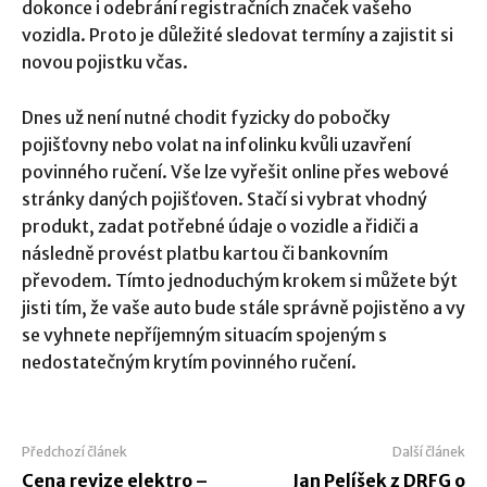
dokonce i odebrání registračních značek vašeho
vozidla. Proto je důležité sledovat termíny a zajistit si
novou pojistku včas.
Dnes už není nutné chodit fyzicky do pobočky
pojišťovny nebo volat na infolinku kvůli uzavření
povinného ručení. Vše lze vyřešit online přes webové
stránky daných pojišťoven. Stačí si vybrat vhodný
produkt, zadat potřebné údaje o vozidle a řidiči a
následně provést platbu kartou či bankovním
převodem. Tímto jednoduchým krokem si můžete být
jisti tím, že vaše auto bude stále správně pojistěno a vy
se vyhnete nepříjemným situacím spojeným s
nedostatečným krytím povinného ručení.
Předchozí článek
Další článek
Cena revize elektro –
Jan Pelíšek z DRFG o