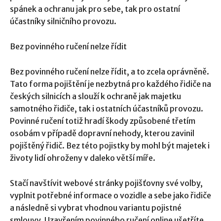
spánek a ochranu jak pro sebe, tak pro ostatní
účastníky silničního provozu.
Bez povinného ručení nelze řídit
Bez povinného ručení nelze řídit, a to zcela oprávněně.
Tato forma pojištění je nezbytná pro každého řidiče na
českých silnicích a slouží k ochraně jak majetku
samotného řidiče, tak i ostatních účastníků provozu.
Povinné ručení totiž hradí škody způsobené třetím
osobám v případě dopravní nehody, kterou zavinil
pojištěný řidič. Bez této pojistky by mohl být majetek i
životy lidí ohroženy v daleko větší míře.
Stačí navštívit webové stránky pojišťovny své volby,
vyplnit potřebné informace o vozidle a sebe jako řidiče
a následně si vybrat vhodnou variantu pojistné
smlouvy. Uzavřením povinného ručení online ušetříte