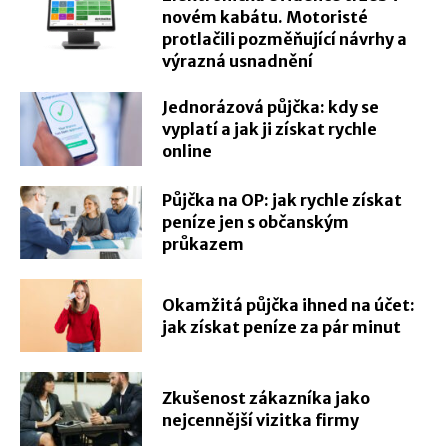
novém kabátu. Motoristé
protlačili pozměňující návrhy a
výrazná usnadnění
Jednorázová půjčka: kdy se
vyplatí a jak ji získat rychle
online
Půjčka na OP: jak rychle získat
peníze jen s občanským
průkazem
Okamžitá půjčka ihned na účet:
jak získat peníze za pár minut
Zkušenost zákazníka jako
nejcennější vizitka firmy