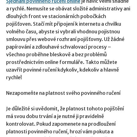
Sjednání povinn
é
ho ručení
online
je navíc velmi snadné
a rychlé. Nemusíte se obávat složité administrativy ani
dlouhých front ve stacionárních pobočkách
pojišťoven. Stačí mít připojení k internetu a chvilku
volného času, abyste si vybrali vhodnou pojistnou
smlouvu přes webové rozhraní pojišťovny. Už žádné
papírování a zdlouhavé schvalovací procesy –
všechno proběhne bleskově a bez problémů
prostřednictvím online formuláře. Takto můžete
uzavřít povinné ručení kdykoliv, kdekoliv a hlavně
rychle!
Nezapomeňte na platnost svého povinného ručení
Je důležité si uvědomit, že platnost tohoto pojištění
má svou dobu trvání a je nutné ji pravidelně
kontrolovat. Pokud zapomenete na prodloužení
platnosti povinného ručení, hrozí vám pokuta a