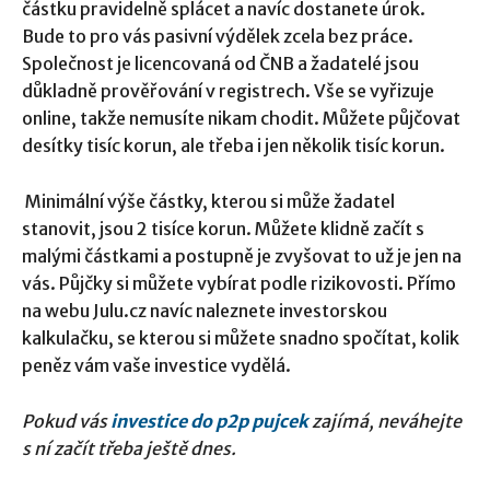
částku pravidelně splácet a navíc dostanete úrok.
Bude to pro vás pasivní výdělek zcela bez práce.
Společnost je licencovaná od ČNB a žadatelé jsou
důkladně prověřování v registrech. Vše se vyřizuje
online, takže nemusíte nikam chodit. Můžete půjčovat
desítky tisíc korun, ale třeba i jen několik tisíc korun.
Minimální výše částky, kterou si může žadatel
stanovit, jsou 2 tisíce korun. Můžete klidně začít s
malými částkami a postupně je zvyšovat to už je jen na
vás. Půjčky si můžete vybírat podle rizikovosti. Přímo
na webu Julu.cz navíc naleznete investorskou
kalkulačku, se kterou si můžete snadno spočítat, kolik
peněz vám vaše investice vydělá.
Pokud vás
investice do p2p pujcek
zajímá, neváhejte
s ní začít třeba ještě dnes.