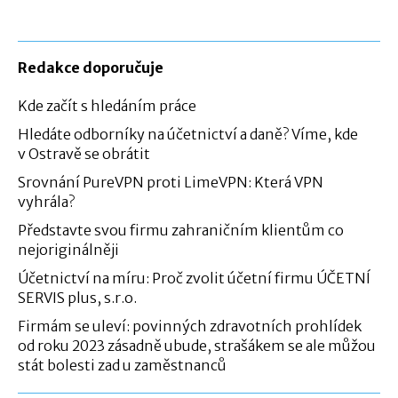
Redakce doporučuje
Kde začít s hledáním práce
Hledáte odborníky na účetnictví a daně? Víme, kde
v Ostravě se obrátit
Srovnání PureVPN proti LimeVPN: Která VPN
vyhrála?
Představte svou firmu zahraničním klientům co
nejoriginálněji
Účetnictví na míru: Proč zvolit účetní firmu ÚČETNÍ
SERVIS plus, s.r.o.
Firmám se uleví: povinných zdravotních prohlídek
od roku 2023 zásadně ubude, strašákem se ale můžou
stát bolesti zad u zaměstnanců