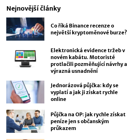
Nejnovější články
Co říká Binance recenze o
největší kryptoměnové burze?
Elektronická evidence tržeb v
novém kabátu. Motoristé
protlačili pozměňující návrhy a
výrazná usnadnění
Jednorázová půjčka: kdy se
vyplatí a jak ji získat rychle
online
Půjčka na OP: jak rychle získat
peníze jen s občanským
průkazem